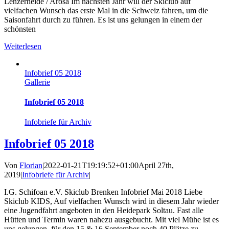
Lenzerheide / Arosa Im nächsten Jahr will der Skiclub auf
vielfachen Wunsch das erste Mal in die Schweiz fahren, um die
Saisonfahrt durch zu führen. Es ist uns gelungen in einem der
schönsten
Weiterlesen
Infobrief 05 2018
Gallerie
Infobrief 05 2018
Infobriefe für Archiv
Infobrief 05 2018
Von
Florian
|
2022-01-21T19:19:52+01:00
April 27th,
2019
|
Infobriefe für Archiv
|
I.G. Schifoan e.V. Skiclub Brenken Infobrief Mai 2018 Liebe
Skiclub KIDS, Auf vielfachen Wunsch wird in diesem Jahr wieder
eine Jugendfahrt angeboten in den Heidepark Soltau. Fast alle
Hütten und Termin waren nahezu ausgebucht. Mit viel Mühe ist es
uns gelungen, für den 15 & 16.September noch 40 Plätze zu